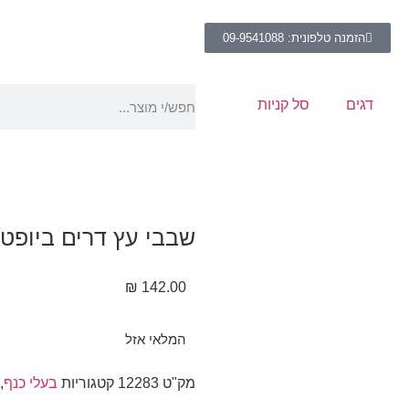
הזמנה טלפונית: 09-9541088
דגים
סל קניות
שבבי עץ דרים ביופט 15 ק"ג
₪
142.00
המלאי אזל
מק"ט
12283
קטגוריות
בעלי כנף
,