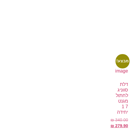
מבצע!
דלת
סווניג
לחתול
מגנט
7 1
יחידה
₪
340.00
₪
279.90