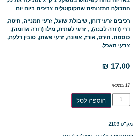
באריזה נוחה לשימוש במשקל 1 ק"ג .ומכילה את כל
התכולה התזנותית שהקוקוטלים צריכים ביום יום
רכיבים זרעי דוחן, שיבולת שועל, זרעי חמנייה, חיטה,
דרי (דורה לבנה), , זרעי לפתית, מילו (דורה אדומה),
כוסמת, תירס, אורז, אפונה, זרעי פשתן, סובין דלעת,
צבעי מאכל.
₪
17.00
17 במלאי
הוספה לסל
מק"ט
2103