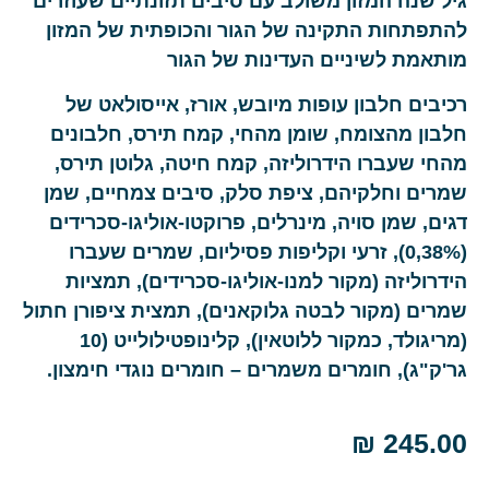
גיל שנה המזון משולב עם סיבים תזונתיים שעוזרים
להתפתחות התקינה של הגור והכופתית של המזון
מותאמת לשיניים העדינות של הגור
רכיבים חלבון עופות מיובש, אורז, אייסולאט של
חלבון מהצומח, שומן מהחי, קמח תירס, חלבונים
מהחי שעברו הידרוליזה, קמח חיטה, גלוטן תירס,
שמרים וחלקיהם, ציפת סלק, סיבים צמחיים, שמן
דגים, שמן סויה, מינרלים, פרוקטו-אוליגו-סכרידים
(0,38%), זרעי וקליפות פסיליום, שמרים שעברו
הידרוליזה (מקור למנו-אוליגו-סכרידים), תמציות
שמרים (מקור לבטה גלוקאנים), תמצית ציפורן חתול
(מריגולד, כמקור ללוטאין), קלינופטילולייט (10
גר'ק"ג), חומרים משמרים – חומרים נוגדי חימצון.
₪
245.00