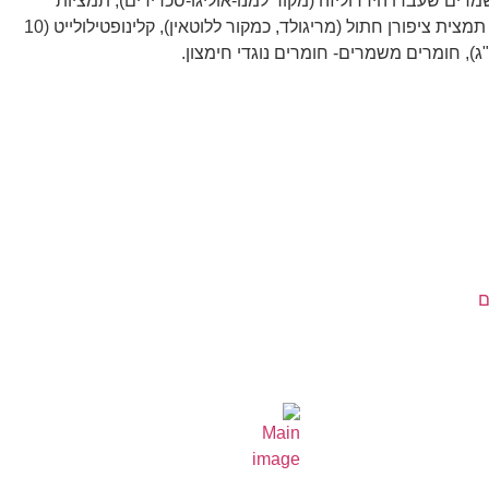
, שמרים שעברו הידרוליזה (מקור למנו-אוליגו-סכרידים), תמציות
שמרים (מקור לבטה גלוקאנים), תמצית ציפורן חתול (מריגולד, כמקור ללוטאין), קלינופטילולייט (10
ם