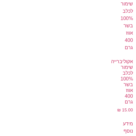
אקוליברייה
שימור
לכלב
100%
בשר
אווז
400
גרם
₪
15.00
מידע
נוסף