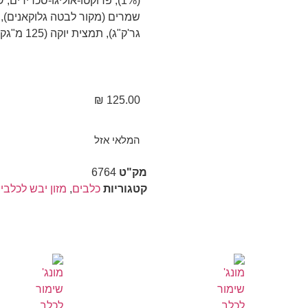
(1%), פרוקטו-אוליגו-סכרידים
גר'ק"ג), תמצית יוקה (125 מ"גק"ג), חומרים משמרים- חומרים נוגדי חימצון.
₪
125.00
המלאי אזל
מק"ט
6764
קטגוריות
כלבים
,
מזון יבש לכלבי