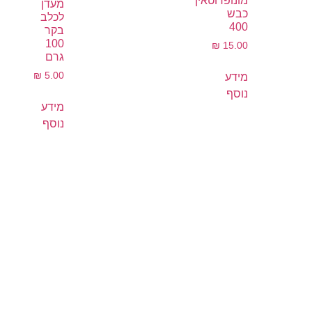
מונופרוטאין
מעדן
כבש
לכלב
400
בקר
100
₪
15.00
גרם
₪
5.00
מידע
נוסף
מידע
נוסף