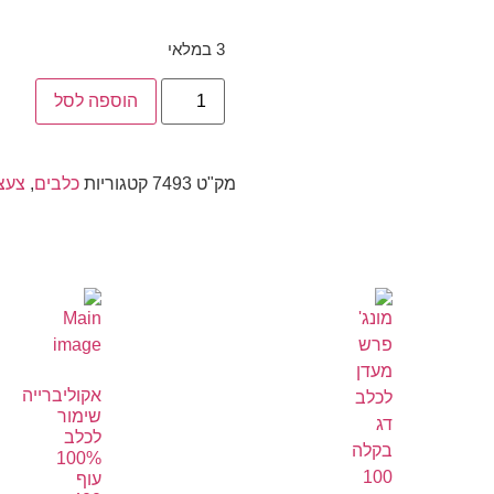
3 במלאי
הוספה לסל
מק"ט
7493
קטגוריות
כלבים
,
צעצ
אקוליברייה
שימור
לכלב
100%
עוף