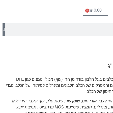
₪
0.00
0
סלקט כלב בוגר הוא מזון מלא לכלבים בעל חלבון בודד מן החי (עוף) מכיל ויטמנים כגון E וD
והמפרקים של הכלב חלבונים ומינרלים לפיתוחו של הכלב ונוגדי
חיסון של הכלב
בים בשר עוף מיובש (33%), אורז לבן, אורז חום, שומן עוף, עיסת סלק, עוף שעבר הידרוליזה,
שמן דגים, שמרים, אבקת עגבניות, מינרלים, תמצית פימיינטו, MOS פרהביוטי, תמצית יוקה,