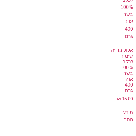
אקוליברייה
שימור
לכלב
100%
בשר
אווז
400
גרם
₪
15.00
מידע
נוסף