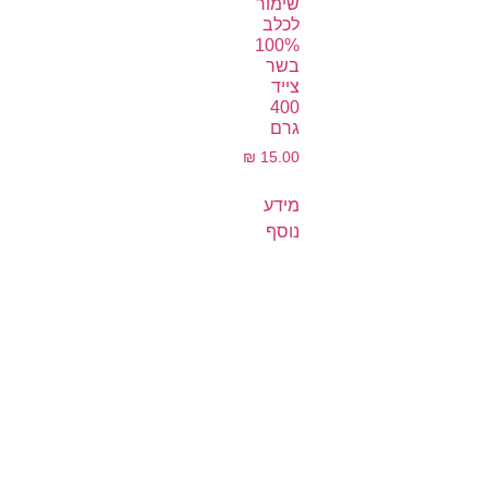
שימור
לכלב
100%
בשר
צייד
400
גרם
₪
15.00
מידע
נוסף