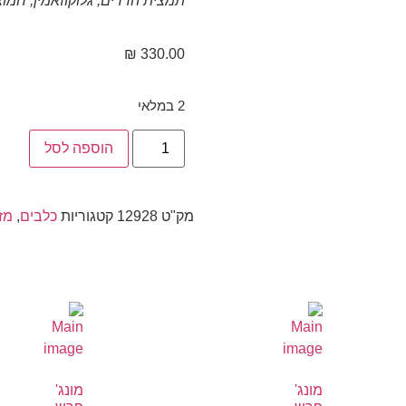
תמצית הדרים, גלוקוזאמין,
חמוצי
₪
330.00
2 במלאי
הוספה לסל
מק"ט
12928
קטגוריות
כלבים
,
מז
מונג'
מונג'