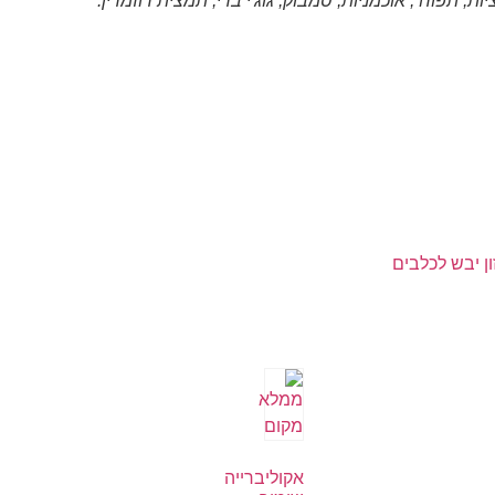
ות, תפוח , אוכמניות, סמבוק, גוג'י ברי, תמצית רוזמרין.
ון יבש לכלבים
אקוליברייה