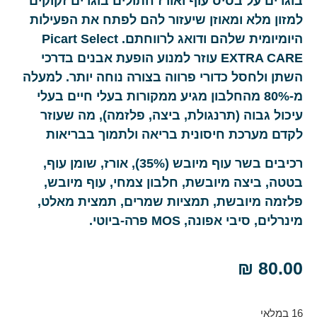
בוגרים על בסיס עוף ואורז חתולים בוגרים זקוקים
למזון מלא ומאוזן שיעזור להם לפתח את הפעילות
היומיומית שלהם ודואג לרווחתם. Picart Select
EXTRA CARE עוזר למנוע הופעת אבנים בדרכי
השתן ולחסל כדורי פרווה בצורה נוחה יותר. למעלה
מ-80% מהחלבון מגיע ממקורות בעלי חיים בעלי
עיכול גבוה (תרנגולת, ביצה, פלזמה), מה שעוזר
לקדם מערכת חיסונית בריאה ולתמוך בבריאות
רכיבים בשר עוף מיובש (35%), אורז, שומן עוף,
בטטה, ביצה מיובשת, חלבון צמחי, עוף מיובש,
פלזמה מיובשת, תמציות שמרים, תמצית מאלט,
מינרלים, סיבי אפונה, MOS פרה-ביוטי.
₪
80.00
16 במלאי