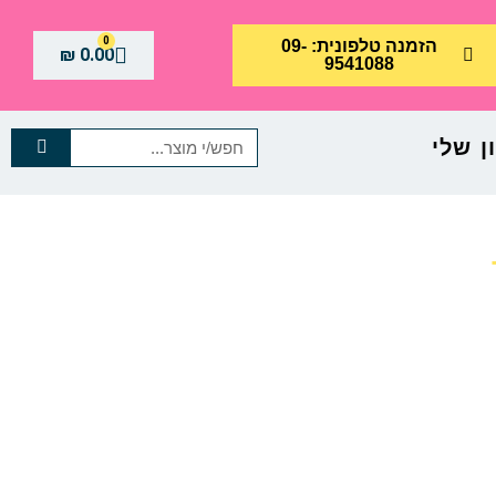
0
הזמנה טלפונית: 09-
₪
0.00
9541088
 שלי