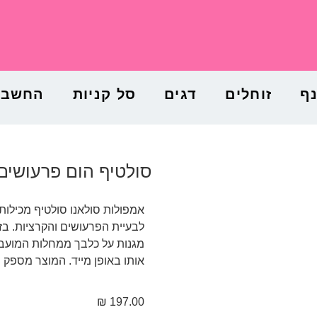
נף
זוחלים
דגים
סל קניות
החשבון
סולטיף הום פרעושים וקרציות מ
אמפולות סולאנו סולטיף מכילות 
לבעיית הפרעושים והקרציות. בז
מגנות על כלבך ממחלות המועברו
אותו באופן מייד. המוצר מספק 
₪
197.00