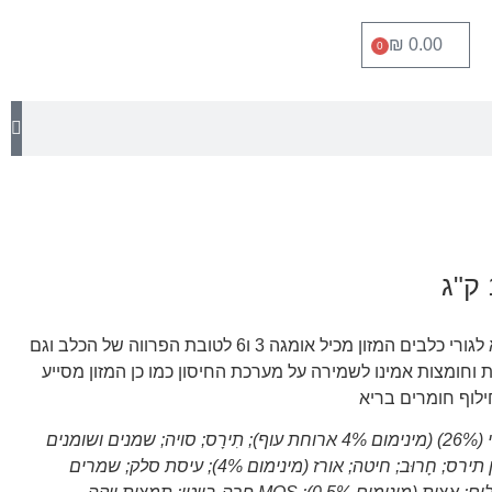
₪
0.00
0
נוטריבסט גור הוא מזון יבש מלא לגורי כלבים המזון מכיל אומגה 3 ו6 לטובת הפרווה של הכלב וגם
ם ומינרלים כגון A ו E אצות וחומצות אמינו לשמירה על מערכת החיסון כמו כן המזון מסייע
ילוף חומרים בריא
שר ומוצרי לוואי מן החי (26%) (מינימום 4% ארוחת עוף); תִירָס; סויה; שמנים ושומנים
(מינימום 0.5% שמן דגים); גלוטן תירס; חָרוּב; חיטה; אורז (מינימום 4%); עיסת סלק; שמרים