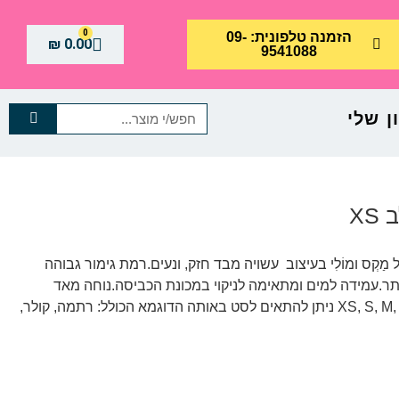
0
הזמנה טלפונית: 09-
₪
0.00
9541088
 שלי
XS
קְס ומוֹלִי בעיצוב עשויה מבד חזק, ונעים.רמת גימור גבוהה
תר.עמידה למים ומתאימה לניקוי במכונת הכביסה.נוחה מאד
לשימוש. ניתן להשיג במידות: XS, S, M, L ניתן להתאים לסט באותה הדוגמא הכולל: רתמה, קולר,