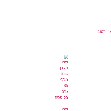
זון רטוב
שזיר