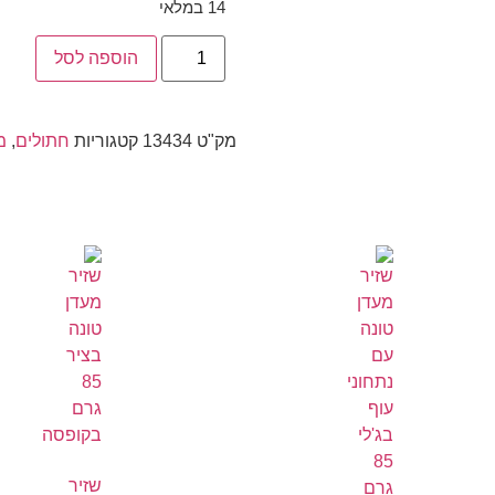
14 במלאי
הוספה לסל
מק"ט
13434
קטגוריות
חתולים
,
מ
שזיר