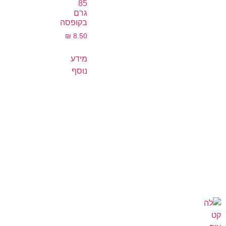
85
גרם
בקופסה
₪
8.50
מידע
נוסף