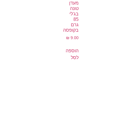
מעדן
טונה
בג'לי
85
גרם
בקופסה
₪
9.00
הוספה
לסל