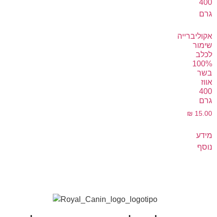
אקוליברייה
שימור
לכלב
100%
בשר
אווז
400
גרם
₪
15.00
מידע
נוסף