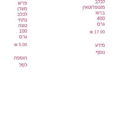
לכלב
פרש
מונופרוטאין
מעדן
ברווז
לכלב
400
נתחי
גרם
טונה
100
₪
17.00
גרם
₪
5.00
מידע
נוסף
הוספה
לסל