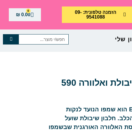
0
הזמנה טלפונית: 09-
₪
0.00
9541088
 שלי
אספריי שמפו לכלב שיבולת ואלוורה 590
שמפו Aloe Oatbath של Espree הוא שמפו הנועד לנקות
הכלב.
חלבון שיבולת שועל
סת האלוורה האורגנית שבשמפו