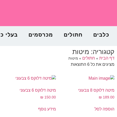
כלבים
חתולים
מכרסמים
בעלי כ
קטגוריה: מיטות
דף הבית
חתולים
»
»
מיטות
מציגים את כל ⁦6⁩ התוצאות
מיטה דלוקס 8 צבעוני
מיטה דלוקס 6 צבעוני
₪
150.00
₪
189.00
הוספה לסל
מידע נוסף